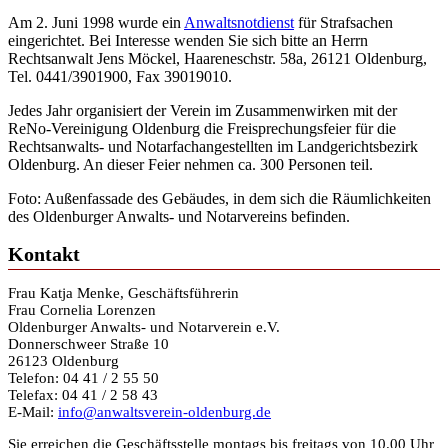
Am 2. Juni 1998 wurde ein
Anwaltsnotdienst
für Strafsachen
eingerichtet. Bei Interesse wenden Sie sich bitte an Herrn
Rechtsanwalt Jens Möckel, Haareneschstr. 58a, 26121 Oldenburg,
Tel. 0441/3901900, Fax 39019010.
Jedes Jahr organisiert der Verein im Zusammenwirken mit der
ReNo-Vereinigung Oldenburg die Freisprechungsfeier für die
Rechtsanwalts- und Notarfachangestellten im Landgerichtsbezirk
Oldenburg. An dieser Feier nehmen ca. 300 Personen teil.
Foto: Außenfassade des Gebäudes, in dem sich die Räumlichkeiten
des Oldenburger Anwalts- und Notarvereins befinden.
Kontakt
Frau Katja Menke, Geschäftsführerin
Frau Cornelia Lorenzen
Oldenburger Anwalts- und Notarverein e.V.
Donnerschweer Straße 10
26123 Oldenburg
Telefon: 04 41 / 2 55 50
Telefax: 04 41 / 2 58 43
E-Mail:
info@anwaltsverein-oldenburg.de
Sie erreichen die Geschäftsstelle montags bis freitags von 10.00 Uhr