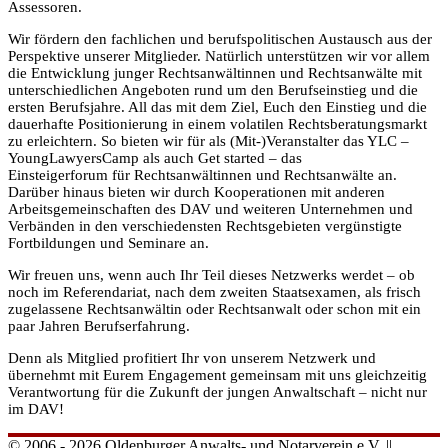
Assessoren.
Wir fördern den fachlichen und berufspolitischen Austausch aus der
Perspektive unserer Mitglieder. Natürlich unterstützen wir vor allem
die Entwicklung junger Rechtsanwältinnen und Rechtsanwälte mit
unterschiedlichen Angeboten rund um den Berufseinstieg und die
ersten Berufsjahre. All das mit dem Ziel, Euch den Einstieg und die
dauerhafte Positionierung in einem volatilen Rechtsberatungsmarkt
zu erleichtern. So bieten wir für als (Mit-)Veranstalter das YLC –
YoungLawyersCamp als auch Get started – das
Einsteigerforum für Rechtsanwältinnen und Rechtsanwälte an.
Darüber hinaus bieten wir durch Kooperationen mit anderen
Arbeitsgemeinschaften des DAV und weiteren Unternehmen und
Verbänden in den verschiedensten Rechtsgebieten vergünstigte
Fortbildungen und Seminare an.
Wir freuen uns, wenn auch Ihr Teil dieses Netzwerks werdet – ob
noch im Referendariat, nach dem zweiten Staatsexamen, als frisch
zugelassene Rechtsanwältin oder Rechtsanwalt oder schon mit ein
paar Jahren Berufserfahrung.
Denn als Mitglied profitiert Ihr von unserem Netzwerk und
übernehmt mit Eurem Engagement gemeinsam mit uns gleichzeitig
Verantwortung für die Zukunft der jungen Anwaltschaft – nicht nur
im DAV!
© 2006 - 2026 Oldenburger Anwalts- und Notarverein e.V. ||