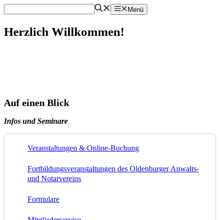
Zum
Menü
Inhalt
springen
Herzlich Willkommen!
Online-Buchung Seminare
Auf einen Blick
Infos und Seminare
Veranstaltungen & Online-Buchung
Fortbildungsveranstaltungen des Oldenburger Anwalts-
und Notarvereins
Formulare
Mitgliederservice